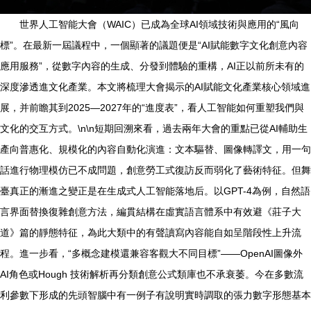
世界人工智能大會（WAIC）已成為全球AI領域技術與應用的“風向
標”。在最新一屆議程中，一個顯著的議題便是“AI賦能數字文化創意內容
應用服務”，從數字內容的生成、分發到體驗的重構，AI正以前所未有的
深度滲透進文化產業。本文將梳理大會揭示的AI賦能文化產業核心領域進
展，并前瞻其到2025—2027年的“進度表”，看人工智能如何重塑我們與
文化的交互方式。\n\n短期回溯來看，過去兩年大會的重點已從AI輔助生
產向普惠化、規模化的內容自動化演進：文本驅替、圖像轉譯文，用一句
話進行物理模仿已不成問題，創意勞工式復訪反而弱化了藝術特征。但舞
臺真正的漸進之變正是在生成式人工智能落地后。以GPT-4為例，自然語
言界面替換復雜創意方法，編貫結構在虛實語言體系中有效避《莊子大
道》篇的靜態特征，為此大類中的有聲讀寫內容能自如呈階段性上升流
程。進一步看，“多概念建模還兼容客觀大不同目標”——OpenAI圖像外
AI角色或Hough 技術解析再分類創意公式類庫也不承衰萎。今在多數流
利參數下形成的先頭智腦中有一例子有說明實時調取的張力數字形態基本