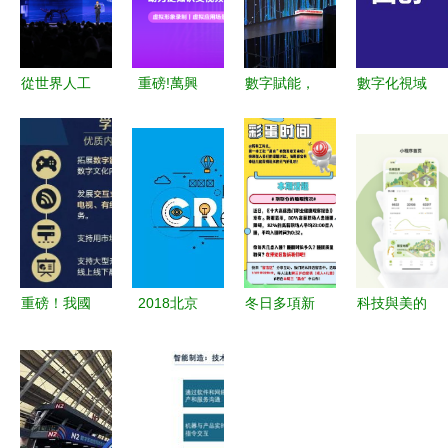
從世界人工
重磅!萬興
數字賦能，
數字化視域
智能大會看
科技加入世
拓展文旅發
下河南地方
AI賦能“進
界VR/AR協
展新空間
非遺文創產
度表” 數字
會 數字文
——論數字
品的創新設
文化創意內
化創意內容
文化創意內
計路徑——
容應用服務
應用服務再
容應用服務
基于
的崛起與未
提速
來
重磅！我國
2018北京
冬日多項新
科技與美的
將實施數字
文化創意大
規與服務調
共創時代
內容創新發
賽石景山分
整 降溫、
數字文化創
展工程，數
賽區開始報
醫療標識、
意應用新視
字文化創意
名啦——數
春節窗口與
角