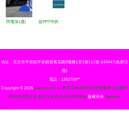
內容應用服
字文化創意
食品文化指
務迎來新機
內容應用服
南
遇
務專項賽啟
閃電深1度|
從PPT中的
動
數字中國里
數字化工廠
的山東實
到智能工廠
踐，為時代
數字文化創
續寫一封\
意內容的應
地址：北京市平谷區平谷鎮迎賓花園3號樓1至3層111號-240447(集群注
用與服務
冊)
電話：1352709**
Copyright © 2026
www.cncdrc.cn
數字文化創意內容應用服務
北京蠟中
希科技有限公司
數字文化創意內容應用服務
版權所有
Sitemap