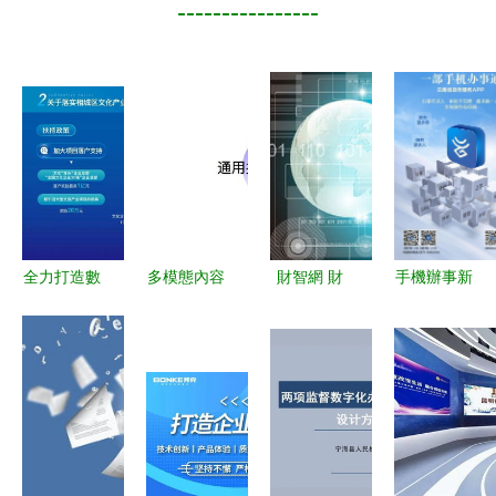
----------------
全力打造數
多模態內容
財智網 財
手機辦事新
字經濟第一
理解技術在
經科技與民
時代 數字
區 全速推
騰訊搜索中
生新聞的橋
文化創意如
進文化產業
的應用與實
梁，數字文
何讓政務服
倍增計劃
踐——賦能
化創意內容
務更便捷
——數字文
數字文化創
應用服務新
化創意內容
意內容服務
標桿