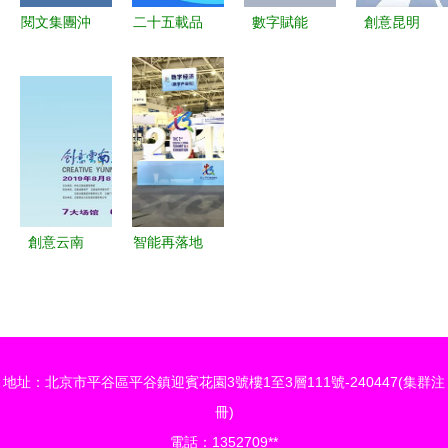
應用服務的
閱文集團沖
二十五載品
數字賦能
創意昆明
融合與創新
刺港交所
質保障丨邦
檢察創新
5G VR云展
IPO 月活用
克廚衛 用
浙江揭曉第
館上線 數
戶1.7億背
質量與服務
二屆數字檢
字文化創意
后的數字文
鑄就口碑，
察十佳創意
內容應用服
化創意藍圖
賦能數字文
方案，聚焦
務開啟新篇
化創意內容
文化創意內
章
應用服務新
容服務
創意云南
智能再落地
篇章
2019文化
優必選以數
產業博覽會
字文化創意
開幕 本土
內容應用服
與時尚交
務助推數字
地址：北京市平谷區平谷鎮迎賓花園3號樓1至3層111號-240447(集群注
融，數字文
中國建設
冊)
化創意引領
電話：1352709**