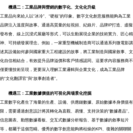
機遇二：工業品牌與營銷的數字化、文化化升級
工業品向來給人以“冰冷”、“硬核”的印象。數字文化創意服務能夠為工業
品牌注入溫度與故事。通過高質量的短視頻、紀錄片、品牌IP打造、虛擬
發布會、線上沉浸式展廳等形式，可以生動展現企業的技術實力、匠心精
神、可持續發展理念。例如，一家重型機械制造商可以通過系列微電影講
述其設備如何參與國家重大工程建設的故事，將工業制造與國家敘事、文
化自信相結合，有效提升品牌溢價和客戶情感認同。這要求內容服務商不
僅要懂技術呈現，更要深入理解工業邏輯與企業文化，成為工業品牌
的“文化翻譯官”與“故事創造者”。
機遇三：工業數據價值的可視化與場景化挖掘
工業數字化產生了海量的生產、設備、供應鏈數據。原始數據本身價值有
限，需要通過創意設計將其轉化為直觀、易懂、支持決策的“數據產品”。
信息圖表、動態數據看板、交互式數據分析報告、基于數據的敘事短片
等，都屬于這個范疇。優秀的數字創意能夠將枯燥的KPI、復雜的關聯關