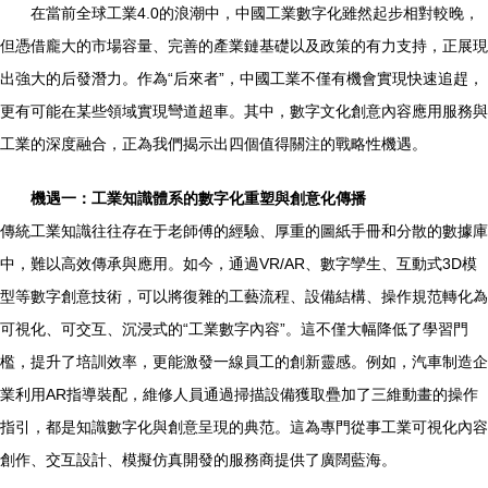
在當前全球工業4.0的浪潮中，中國工業數字化雖然起步相對較晚，
但憑借龐大的市場容量、完善的產業鏈基礎以及政策的有力支持，正展現
出強大的后發潛力。作為“后來者”，中國工業不僅有機會實現快速追趕，
更有可能在某些領域實現彎道超車。其中，數字文化創意內容應用服務與
工業的深度融合，正為我們揭示出四個值得關注的戰略性機遇。
機遇一：工業知識體系的數字化重塑與創意化傳播
傳統工業知識往往存在于老師傅的經驗、厚重的圖紙手冊和分散的數據庫
中，難以高效傳承與應用。如今，通過VR/AR、數字孿生、互動式3D模
型等數字創意技術，可以將復雜的工藝流程、設備結構、操作規范轉化為
可視化、可交互、沉浸式的“工業數字內容”。這不僅大幅降低了學習門
檻，提升了培訓效率，更能激發一線員工的創新靈感。例如，汽車制造企
業利用AR指導裝配，維修人員通過掃描設備獲取疊加了三維動畫的操作
指引，都是知識數字化與創意呈現的典范。這為專門從事工業可視化內容
創作、交互設計、模擬仿真開發的服務商提供了廣闊藍海。