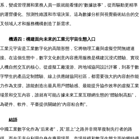
系，變成管理層和業務人員一眼就能看懂的“數據故事”，從而驅動更精準
的運營優化、預測性維護和市場決策。這為數據分析與視覺藝術結合的交
叉領域人才和服務機構創造了新需求。
機遇四：構建面向未來的工業元宇宙生態入口
工業元宇宙是工業數字化的高階形態，它將物理工廠與虛擬空間無縫連
接。在這個生態中，數字文化創意內容應用服務是構建沉浸式體驗、實現
人機自然交互的核心。從虛擬工廠漫游、跨地域協同設計評審，到基于數
字孿生的產品定制體驗、線上供應鏈協同社區，都需要強大的內容創作能
力作為支撐。誰能創造出最具用戶體驗感、最能提升協作效率的虛擬工業
場景和交互內容，誰就有可能占據未來工業互聯網生態的“體驗制高點”，
為硬件、軟件、平臺提供關鍵的“內容粘合劑”。
結語
中國工業數字化作為“后來者”，其“居上”之路并非簡單復制先行者的路
徑，而在于充分利用自身在應用場景、市場規模和數字生態方面的獨特優